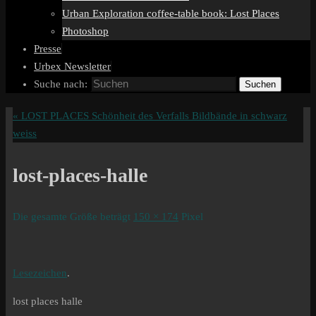
Urban Exploration coffee-table book: Lost Places
Photoshop
Presse
Urbex Newsletter
Suche nach:
Suchen
«
LOST PLACES Schönheit des Verfalls Bildbände in schwarz
weiss
lost-places-halle
Die gesamte Größe beträgt
150 × 174
Pixel
Lesezeichen
.
lost places halle