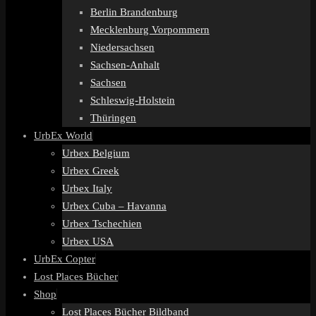
Berlin Brandenburg
Mecklenburg Vorpommern
Niedersachsen
Sachsen-Anhalt
Sachsen
Schleswig-Holstein
Thüringen
UrbEx World
Urbex Belgium
Urbex Greek
Urbex Italy
Urbex Cuba – Havanna
Urbex Tschechien
Urbex USA
UrbEx Copter
Lost Places Bücher
Shop
Lost Places Bücher Bildband