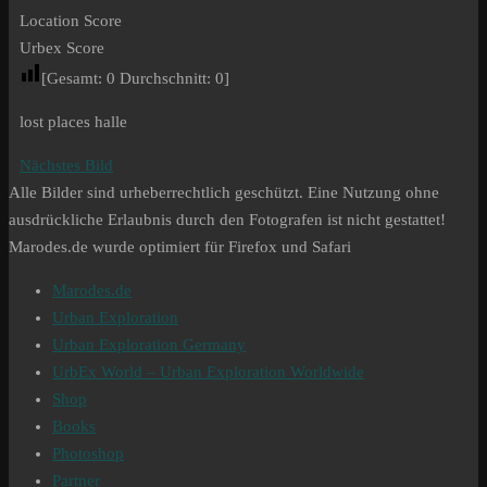
Location Score
Urbex Score
[Gesamt:
0
Durchschnitt:
0
]
lost places halle
Nächstes Bild
Alle Bilder sind urheberrechtlich geschützt. Eine Nutzung ohne
ausdrückliche Erlaubnis durch den Fotografen ist nicht gestattet!
Marodes.de wurde optimiert für Firefox und Safari
Marodes.de
Urban Exploration
Urban Exploration Germany
UrbEx World – Urban Exploration Worldwide
Shop
Books
Photoshop
Partner