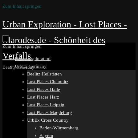
Zum Inhalt springen
Urban Exploration - Lost Places -
Marodes.de - Schönheit des
Zum Inhalt springen
Verfalls
Urban Exploration
UrbEx Germany
Beauty in Decay
Beelitz Heilstätten
Lost Places Chemnitz
Lost Places Halle
Lost Places Harz
Lost Places Leipzig
Lost Places Magdeburg
UrbEx Cross Country
Baden-Württemberg
Bayern