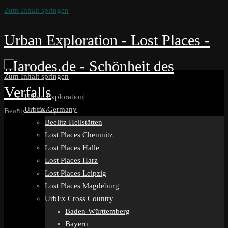
Zum Inhalt springen
Urban Exploration - Lost Places -
Marodes.de - Schönheit des
Zum Inhalt springen
Verfalls
Urban Exploration
UrbEx Germany
Beauty in Decay
Beelitz Heilstätten
Lost Places Chemnitz
Lost Places Halle
Lost Places Harz
Lost Places Leipzig
Lost Places Magdeburg
UrbEx Cross Country
Baden-Württemberg
Bayern