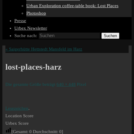
Urban Exploration coffee-table book: Lost Places
Photoshop
Presse
Urbex Newsletter
Suche nach:
Suchen
«
Saigerhütte Hettstedt Mansfeld im Harz
lost-places-harz
Die gesamte Größe beträgt
640 × 448
Pixel
Lesezeichen
.
Location Score
Urbex Score
[Gesamt:
0
Durchschnitt:
0
]