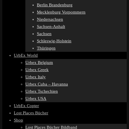
Berlin Brandenburg
Mecklenburg Vorpommern
Niedersachsen
Sachsen-Anhalt
Sachsen
Schleswig-Holstein
Thüringen
UrbEx World
Urbex Belgium
Urbex Greek
Urbex Italy
Urbex Cuba – Havanna
Urbex Tschechien
Urbex USA
UrbEx Copter
Lost Places Bücher
Shop
Lost Places Bücher Bildband