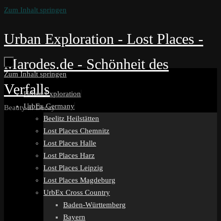
Zum Inhalt springen
Urban Exploration - Lost Places -
Marodes.de - Schönheit des
Zum Inhalt springen
Verfalls
Urban Exploration
UrbEx Germany
Beauty in Decay
Beelitz Heilstätten
Lost Places Chemnitz
Lost Places Halle
Lost Places Harz
Lost Places Leipzig
Lost Places Magdeburg
UrbEx Cross Country
Baden-Württemberg
Bayern