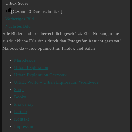
Urbex Score
[Gesamt:
0
Durchschnitt:
0
]
Vorheriges Bild
Nächstes Bild
Alle Bilder sind urheberrechtlich geschützt. Eine Nutzung ohne
ausdrückliche Erlaubnis durch den Fotografen ist nicht gestattet!
Marodes.de wurde optimiert für Firefox und Safari
Marodes.de
Urban Exploration
Urban Exploration Germany
UrbEx World – Urban Exploration Worldwide
Shop
Books
Photoshop
Partner
Kontakt
Impressum