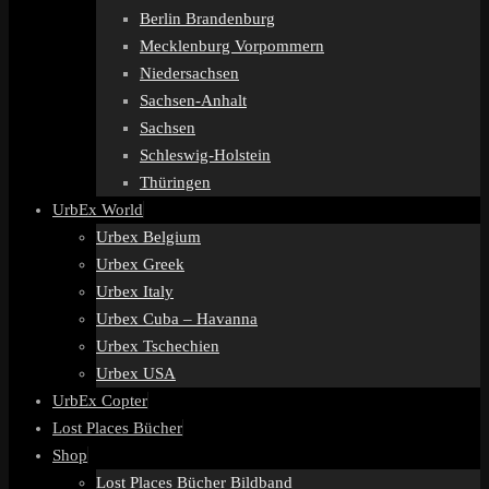
Berlin Brandenburg
Mecklenburg Vorpommern
Niedersachsen
Sachsen-Anhalt
Sachsen
Schleswig-Holstein
Thüringen
UrbEx World
Urbex Belgium
Urbex Greek
Urbex Italy
Urbex Cuba – Havanna
Urbex Tschechien
Urbex USA
UrbEx Copter
Lost Places Bücher
Shop
Lost Places Bücher Bildband