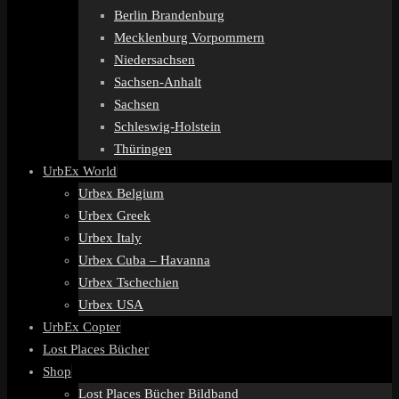
Berlin Brandenburg
Mecklenburg Vorpommern
Niedersachsen
Sachsen-Anhalt
Sachsen
Schleswig-Holstein
Thüringen
UrbEx World
Urbex Belgium
Urbex Greek
Urbex Italy
Urbex Cuba – Havanna
Urbex Tschechien
Urbex USA
UrbEx Copter
Lost Places Bücher
Shop
Lost Places Bücher Bildband