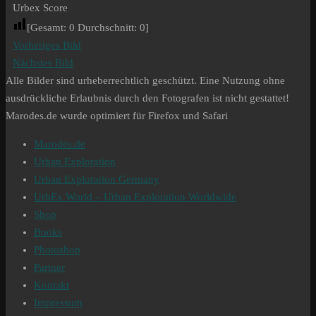
Urbex Score
[Gesamt:
0
Durchschnitt:
0
]
Vorheriges Bild
Nächstes Bild
Alle Bilder sind urheberrechtlich geschützt. Eine Nutzung ohne
ausdrückliche Erlaubnis durch den Fotografen ist nicht gestattet!
Marodes.de wurde optimiert für Firefox und Safari
Marodes.de
Urban Exploration
Urban Exploration Germany
UrbEx World – Urban Exploration Worldwide
Shop
Books
Photoshop
Partner
Kontakt
Impressum