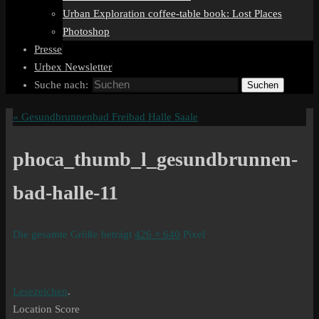
Urban Exploration coffee-table book: Lost Places
Photoshop
Presse
Urbex Newsletter
Suche nach:
Suchen
«
Gesundbrunnenbad Freibad Halle Saale
phoca_thumb_l_gesundbrunnen-
bad-halle-11
Die gesamte Größe beträgt
426 × 640
Pixel
Lesezeichen
.
Location Score