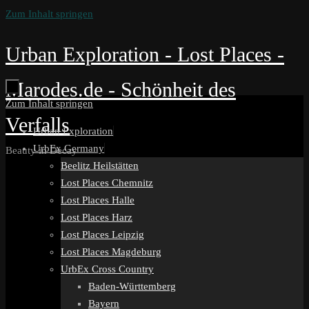
Zum Inhalt springen
Urban Exploration - Lost Places -
Marodes.de - Schönheit des
Zum Inhalt springen
Verfalls
Urban Exploration
UrbEx Germany
Beauty in Decay
Beelitz Heilstätten
Lost Places Chemnitz
Lost Places Halle
Lost Places Harz
Lost Places Leipzig
Lost Places Magdeburg
UrbEx Cross Country
Baden-Württemberg
Bayern