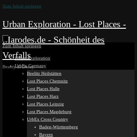
Zum Inhalt springen
Urban Exploration - Lost Places -
Marodes.de - Schönheit des
Zum Inhalt springen
Verfalls
Urban Exploration
UrbEx Germany
Beauty in Decay
Beelitz Heilstätten
Lost Places Chemnitz
Lost Places Halle
Lost Places Harz
Lost Places Leipzig
Lost Places Magdeburg
UrbEx Cross Country
Baden-Württemberg
Bayern