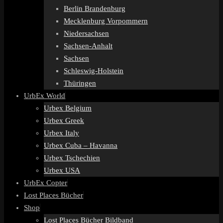
Berlin Brandenburg
Mecklenburg Vorpommern
Niedersachsen
Sachsen-Anhalt
Sachsen
Schleswig-Holstein
Thüringen
UrbEx World
Urbex Belgium
Urbex Greek
Urbex Italy
Urbex Cuba – Havanna
Urbex Tschechien
Urbex USA
UrbEx Copter
Lost Places Bücher
Shop
Lost Places Bücher Bildband