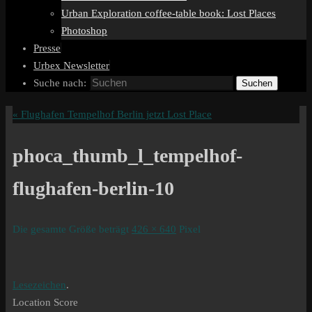
Urban Exploration coffee-table book: Lost Places
Photoshop
Presse
Urbex Newsletter
Suche nach:
Suchen
«
Flughafen Tempelhof Berlin jetzt Lost Place
phoca_thumb_l_tempelhof-
flughafen-berlin-10
Die gesamte Größe beträgt
426 × 640
Pixel
Lesezeichen
.
Location Score