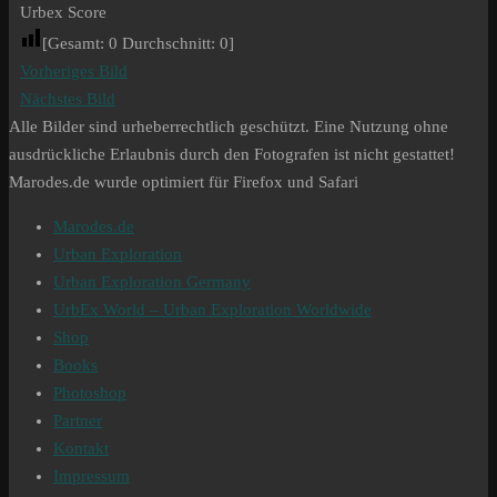
Urbex Score
[Gesamt:
0
Durchschnitt:
0
]
Vorheriges Bild
Nächstes Bild
Alle Bilder sind urheberrechtlich geschützt. Eine Nutzung ohne
ausdrückliche Erlaubnis durch den Fotografen ist nicht gestattet!
Marodes.de wurde optimiert für Firefox und Safari
Marodes.de
Urban Exploration
Urban Exploration Germany
UrbEx World – Urban Exploration Worldwide
Shop
Books
Photoshop
Partner
Kontakt
Impressum