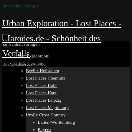
Zum Inhalt springen
Urban Exploration - Lost Places -
Marodes.de - Schönheit des
Zum Inhalt springen
Verfalls
Urban Exploration
UrbEx Germany
Beauty in Decay
Beelitz Heilstätten
Lost Places Chemnitz
Lost Places Halle
Lost Places Harz
Lost Places Leipzig
Lost Places Magdeburg
UrbEx Cross Country
Baden-Württemberg
Bayern