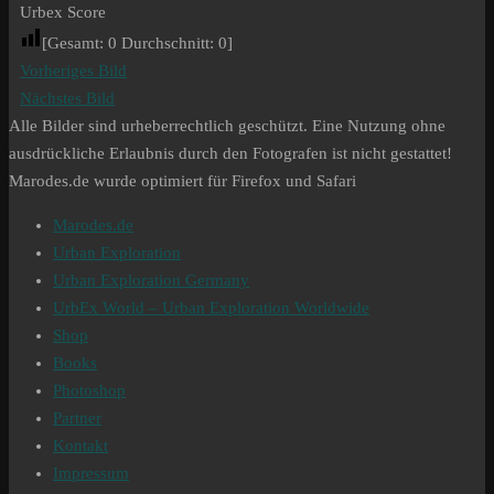
Urbex Score
[Gesamt:
0
Durchschnitt:
0
]
Vorheriges Bild
Nächstes Bild
Alle Bilder sind urheberrechtlich geschützt. Eine Nutzung ohne
ausdrückliche Erlaubnis durch den Fotografen ist nicht gestattet!
Marodes.de wurde optimiert für Firefox und Safari
Marodes.de
Urban Exploration
Urban Exploration Germany
UrbEx World – Urban Exploration Worldwide
Shop
Books
Photoshop
Partner
Kontakt
Impressum