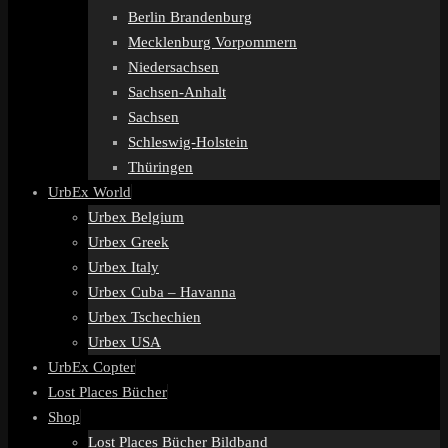
Berlin Brandenburg
Mecklenburg Vorpommern
Niedersachsen
Sachsen-Anhalt
Sachsen
Schleswig-Holstein
Thüringen
UrbEx World
Urbex Belgium
Urbex Greek
Urbex Italy
Urbex Cuba – Havanna
Urbex Tschechien
Urbex USA
UrbEx Copter
Lost Places Bücher
Shop
Lost Places Bücher Bildband