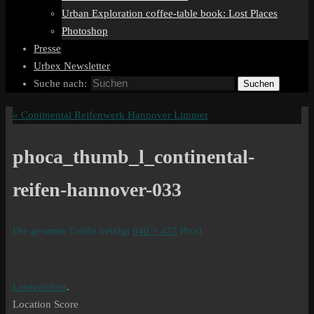
Urban Exploration coffee-table book: Lost Places
Photoshop
Presse
Urbex Newsletter
Suche nach:
Suchen
«
Continental Reifenwerk Hannover Limmer
phoca_thumb_l_continental-
reifen-hannover-033
Die gesamte Größe beträgt
640 × 427
Pixel
Lesezeichen
.
Location Score