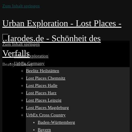
Zum Inhalt springen
Urban Exploration - Lost Places -
Marodes.de - Schönheit des
Zum Inhalt springen
Verfalls
Urban Exploration
UrbEx Germany
Beauty in Decay
Beelitz Heilstätten
Lost Places Chemnitz
Lost Places Halle
Lost Places Harz
Lost Places Leipzig
Lost Places Magdeburg
UrbEx Cross Country
Baden-Württemberg
Bayern