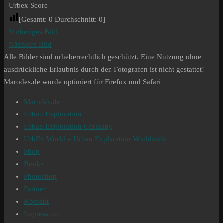
Urbex Score
[Gesamt:
0
Durchschnitt:
0
]
Vorheriges Bild
Nächstes Bild
Alle Bilder sind urheberrechtlich geschützt. Eine Nutzung ohne
ausdrückliche Erlaubnis durch den Fotografen ist nicht gestattet!
Marodes.de wurde optimiert für Firefox und Safari
Marodes.de
Urban Exploration
Urban Exploration Germany
UrbEx World – Urban Exploration Worldwide
Shop
Books
Photoshop
Partner
Kontakt
Impressum