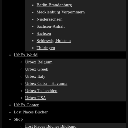
Berlin Brandenburg
Mecklenburg Vorpommern
Niedersachsen
Sachsen-Anhalt
Sachsen
Schleswig-Holstein
Thüringen
UrbEx World
Urbex Belgium
Urbex Greek
Urbex Italy
Urbex Cuba – Havanna
Urbex Tschechien
Urbex USA
UrbEx Copter
Lost Places Bücher
Shop
Lost Places Bücher Bildband