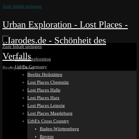
Zum Inhalt springen
Urban Exploration - Lost Places -
Marodes.de - Schönheit des
Zum Inhalt springen
Verfalls
Urban Exploration
UrbEx Germany
Beauty in Decay
Beelitz Heilstätten
Lost Places Chemnitz
Lost Places Halle
Lost Places Harz
Lost Places Leipzig
Lost Places Magdeburg
UrbEx Cross Country
Baden-Württemberg
Bayern