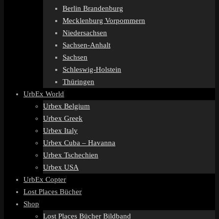
Berlin Brandenburg
Mecklenburg Vorpommern
Niedersachsen
Sachsen-Anhalt
Sachsen
Schleswig-Holstein
Thüringen
UrbEx World
Urbex Belgium
Urbex Greek
Urbex Italy
Urbex Cuba – Havanna
Urbex Tschechien
Urbex USA
UrbEx Copter
Lost Places Bücher
Shop
Lost Places Bücher Bildband