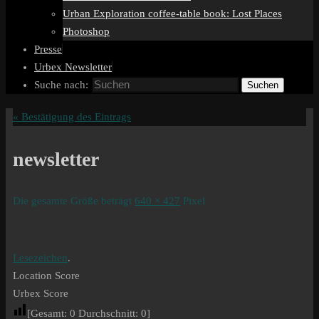
Urban Exploration coffee-table book: Lost Places
Photoshop
Presse
Urbex Newsletter
Suche nach:
Suchen
«
Bestätigung des Eintrags
newsletter
Die gesamte Größe beträgt
640 × 427
Pixel
Lesezeichen
.
Location Score
Urbex Score
[Gesamt:
0
Durchschnitt:
0
]