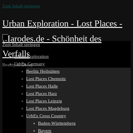
Zum Inhalt springen
Urban Exploration - Lost Places -
Marodes.de - Schönheit des
Zum Inhalt springen
Verfalls
Urban Exploration
UrbEx Germany
Beauty in Decay
Beelitz Heilstätten
Lost Places Chemnitz
Lost Places Halle
Lost Places Harz
Lost Places Leipzig
Lost Places Magdeburg
UrbEx Cross Country
Baden-Württemberg
Bayern