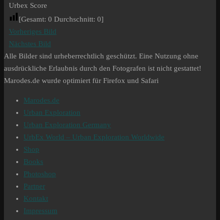
Urbex Score
[Gesamt:
0
Durchschnitt:
0
]
Vorheriges Bild
Nächstes Bild
Alle Bilder sind urheberrechtlich geschützt. Eine Nutzung ohne
ausdrückliche Erlaubnis durch den Fotografen ist nicht gestattet!
Marodes.de wurde optimiert für Firefox und Safari
Marodes.de
Urban Exploration
Urban Exploration Germany
UrbEx World – Urban Exploration Worldwide
Shop
Books
Photoshop
Partner
Kontakt
Impressum