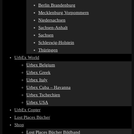
Berlin Brandenburg
Mecklenburg Vorpommern
Niedersachsen
Sachsen-Anhalt
Sachsen
Schleswig-Holstein
Thüringen
UrbEx World
Urbex Belgium
Urbex Greek
Urbex Italy
Urbex Cuba – Havanna
Urbex Tschechien
Urbex USA
UrbEx Copter
Lost Places Bücher
Shop
Lost Places Bücher Bildband