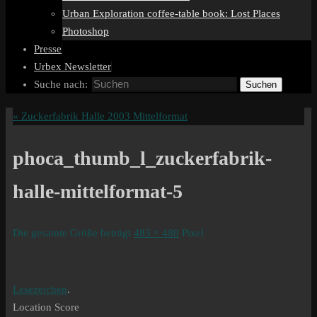
Urban Exploration coffee-table book: Lost Places
Photoshop
Presse
Urbex Newsletter
Suche nach:
Suchen
«
Zuckerfabrik Halle 2003 Mittelformat
phoca_thumb_l_zuckerfabrik-
halle-mittelformat-5
Die gesamte Größe beträgt
483 × 480
Pixel
Lesezeichen
.
Location Score