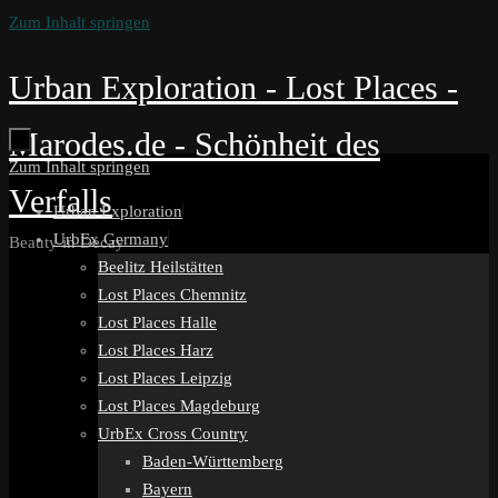
Zum Inhalt springen
Urban Exploration - Lost Places -
Marodes.de - Schönheit des
Zum Inhalt springen
Verfalls
Urban Exploration
UrbEx Germany
Beauty in Decay
Beelitz Heilstätten
Lost Places Chemnitz
Lost Places Halle
Lost Places Harz
Lost Places Leipzig
Lost Places Magdeburg
UrbEx Cross Country
Baden-Württemberg
Bayern