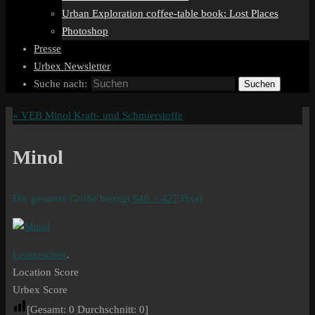
Urban Exploration coffee-table book: Lost Places
Photoshop
Presse
Urbex Newsletter
Suche nach:
Suchen
«
VEB Minol Kraft- und Schmierstoffe
Minol
Die gesamte Größe beträgt
640 × 427
Pixel
Lesezeichen
.
Location Score
Urbex Score
[Gesamt:
0
Durchschnitt:
0
]