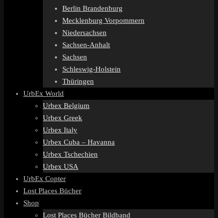
Berlin Brandenburg
Mecklenburg Vorpommern
Niedersachsen
Sachsen-Anhalt
Sachsen
Schleswig-Holstein
Thüringen
UrbEx World
Urbex Belgium
Urbex Greek
Urbex Italy
Urbex Cuba – Havanna
Urbex Tschechien
Urbex USA
UrbEx Copter
Lost Places Bücher
Shop
Lost Places Bücher Bildband