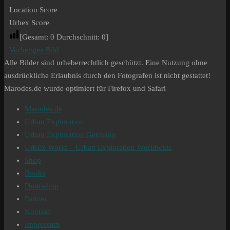
Location Score
Urbex Score
[Gesamt:
0
Durchschnitt:
0
]
Vorheriges Bild
Alle Bilder sind urheberrechtlich geschützt. Eine Nutzung ohne
ausdrückliche Erlaubnis durch den Fotografen ist nicht gestattet!
Marodes.de wurde optimiert für Firefox und Safari
Marodes.de
Urban Exploration
Urban Exploration Germany
UrbEx World – Urban Exploration Worldwide
Shop
Books
Photoshop
Partner
Kontakt
Impressum