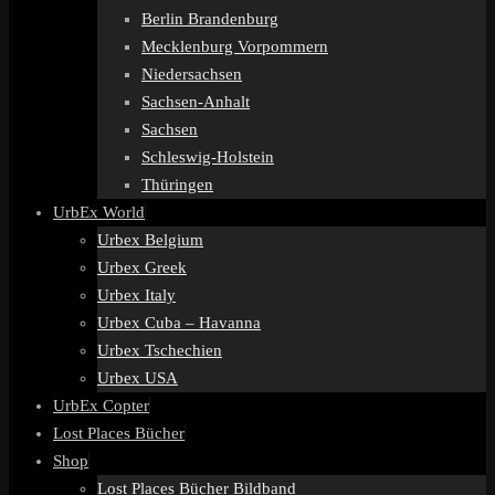
Berlin Brandenburg
Mecklenburg Vorpommern
Niedersachsen
Sachsen-Anhalt
Sachsen
Schleswig-Holstein
Thüringen
UrbEx World
Urbex Belgium
Urbex Greek
Urbex Italy
Urbex Cuba – Havanna
Urbex Tschechien
Urbex USA
UrbEx Copter
Lost Places Bücher
Shop
Lost Places Bücher Bildband