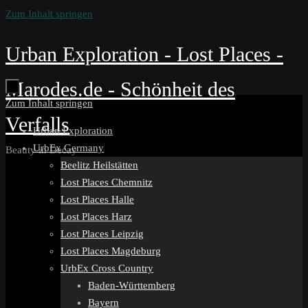
Zum Inhalt springen
Urban Exploration - Lost Places -
Marodes.de - Schönheit des
Zum Inhalt springen
Verfalls
Urban Exploration
UrbEx Germany
Beauty in Decay
Beelitz Heilstätten
Lost Places Chemnitz
Lost Places Halle
Lost Places Harz
Lost Places Leipzig
Lost Places Magdeburg
UrbEx Cross Country
Baden-Württemberg
Bayern