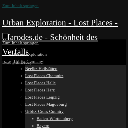
Zum Inhalt springen
Urban Exploration - Lost Places -
Marodes.de - Schönheit des
Zum Inhalt springen
Verfalls
Urban Exploration
UrbEx Germany
Beauty in Decay
Beelitz Heilstätten
Lost Places Chemnitz
Lost Places Halle
Lost Places Harz
Lost Places Leipzig
Lost Places Magdeburg
UrbEx Cross Country
Baden-Württemberg
Bayern