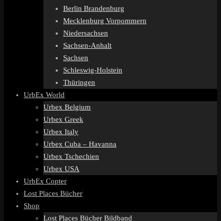
Berlin Brandenburg
Mecklenburg Vorpommern
Niedersachsen
Sachsen-Anhalt
Sachsen
Schleswig-Holstein
Thüringen
UrbEx World
Urbex Belgium
Urbex Greek
Urbex Italy
Urbex Cuba – Havanna
Urbex Tschechien
Urbex USA
UrbEx Copter
Lost Places Bücher
Shop
Lost Places Bücher Bildband