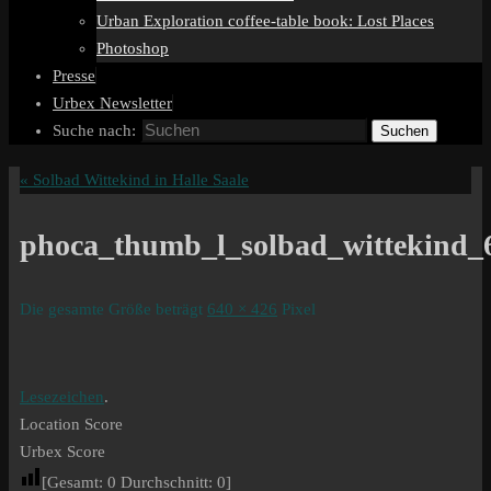
Urban Exploration coffee-table book: Lost Places
Photoshop
Presse
Urbex Newsletter
Suche nach:
Suchen
«
Solbad Wittekind in Halle Saale
phoca_thumb_l_solbad_wittekind_
Die gesamte Größe beträgt
640 × 426
Pixel
Lesezeichen
.
Location Score
Urbex Score
[Gesamt:
0
Durchschnitt:
0
]