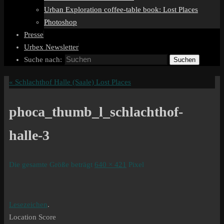
Urban Exploration coffee-table book: Lost Places
Photoshop
Presse
Urbex Newsletter
Suche nach:
Suchen
«
Schlachthof Halle (Saale) Lost Places
phoca_thumb_l_schlachthof-
halle-3
Die gesamte Größe beträgt
640 × 421
Pixel
Lesezeichen
.
Location Score