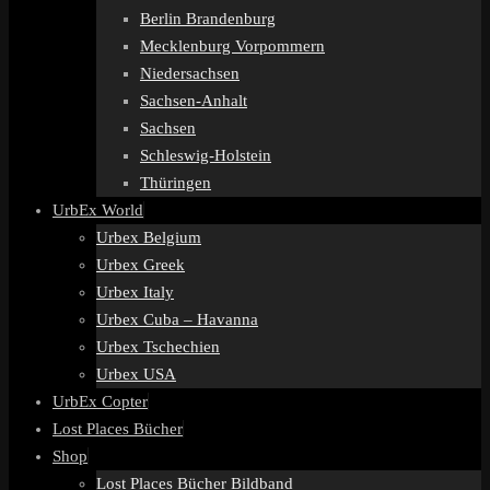
Berlin Brandenburg
Mecklenburg Vorpommern
Niedersachsen
Sachsen-Anhalt
Sachsen
Schleswig-Holstein
Thüringen
UrbEx World
Urbex Belgium
Urbex Greek
Urbex Italy
Urbex Cuba – Havanna
Urbex Tschechien
Urbex USA
UrbEx Copter
Lost Places Bücher
Shop
Lost Places Bücher Bildband