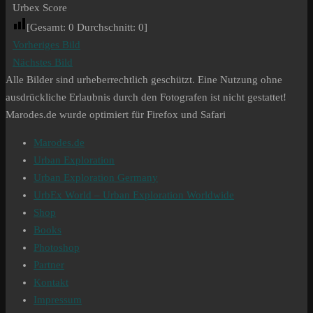
Urbex Score
[Gesamt:
0
Durchschnitt:
0
]
Vorheriges Bild
Nächstes Bild
Alle Bilder sind urheberrechtlich geschützt. Eine Nutzung ohne
ausdrückliche Erlaubnis durch den Fotografen ist nicht gestattet!
Marodes.de wurde optimiert für Firefox und Safari
Marodes.de
Urban Exploration
Urban Exploration Germany
UrbEx World – Urban Exploration Worldwide
Shop
Books
Photoshop
Partner
Kontakt
Impressum