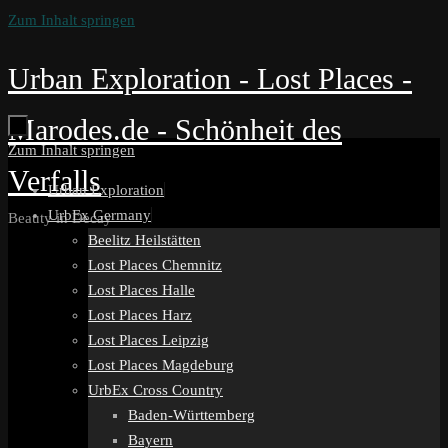
Zum Inhalt springen
Urban Exploration - Lost Places -
Marodes.de - Schönheit des
Zum Inhalt springen
Verfalls
Urban Exploration
UrbEx Germany
Beauty in Decay
Beelitz Heilstätten
Lost Places Chemnitz
Lost Places Halle
Lost Places Harz
Lost Places Leipzig
Lost Places Magdeburg
UrbEx Cross Country
Baden-Württemberg
Bayern