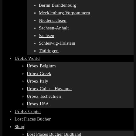
Berlin Brandenburg
Mecklenburg Vorpommern
Niedersachsen
Sachsen-Anhalt
Sachsen
Schleswig-Holstein
Thüringen
UrbEx World
Urbex Belgium
Urbex Greek
Urbex Italy
Urbex Cuba – Havanna
Urbex Tschechien
Urbex USA
UrbEx Copter
Lost Places Bücher
Shop
Lost Places Bücher Bildband