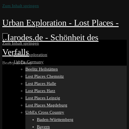
Zum Inhalt springen
Urban Exploration - Lost Places -
Marodes.de - Schönheit des
Zum Inhalt springen
Verfalls
Urban Exploration
UrbEx Germany
Beauty in Decay
Beelitz Heilstätten
Lost Places Chemnitz
Lost Places Halle
Lost Places Harz
Lost Places Leipzig
Lost Places Magdeburg
UrbEx Cross Country
Baden-Württemberg
Bayern