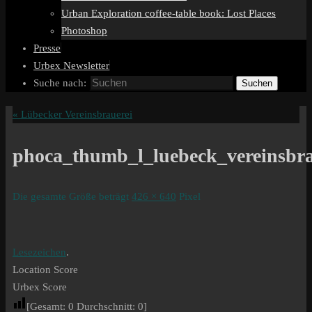
Urban Exploration coffee-table book: Lost Places
Photoshop
Presse
Urbex Newsletter
Suche nach:
Suchen
«
Lübecker Vereinsbrauerei
phoca_thumb_l_luebeck_vereinsbra
Die gesamte Größe beträgt
426 × 640
Pixel
Lesezeichen
.
Location Score
Urbex Score
[Gesamt:
0
Durchschnitt:
0
]