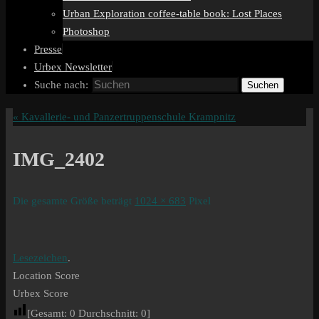
Urban Exploration coffee-table book: Lost Places
Photoshop
Presse
Urbex Newsletter
Suche nach:
Suchen
«
Kavallerie- und Panzertruppenschule Krampnitz
IMG_2402
Die gesamte Größe beträgt
1024 × 683
Pixel
Lesezeichen
.
Location Score
Urbex Score
[Gesamt:
0
Durchschnitt:
0
]