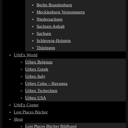
Berlin Brandenburg
Mecklenburg Vorpommern
Niedersachsen
Sachsen-Anhalt
Sachsen
Schleswig-Holstein
Thüringen
UrbEx World
Urbex Belgium
Urbex Greek
Urbex Italy
Urbex Cuba – Havanna
Urbex Tschechien
Urbex USA
UrbEx Copter
Lost Places Bücher
Shop
Lost Places Bücher Bildband