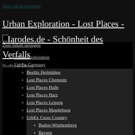
Zum Inhalt springen
Urban Exploration - Lost Places -
Marodes.de - Schönheit des
Zum Inhalt springen
Verfalls
Urban Exploration
UrbEx Germany
Beauty in Decay
Beelitz Heilstätten
Lost Places Chemnitz
Lost Places Halle
Lost Places Harz
Lost Places Leipzig
Lost Places Magdeburg
UrbEx Cross Country
Baden-Württemberg
Bayern