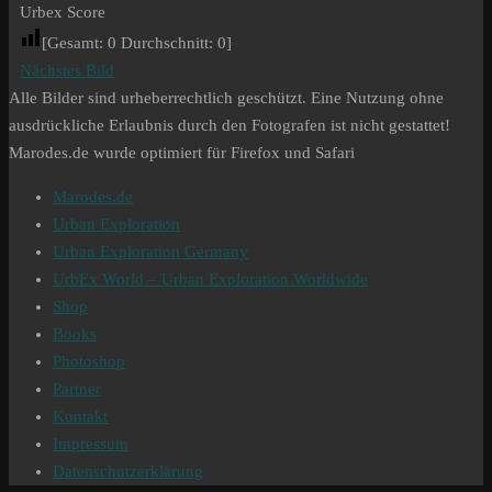
Urbex Score
[Gesamt:
0
Durchschnitt:
0
]
Nächstes Bild
Alle Bilder sind urheberrechtlich geschützt. Eine Nutzung ohne
ausdrückliche Erlaubnis durch den Fotografen ist nicht gestattet!
Marodes.de wurde optimiert für Firefox und Safari
Marodes.de
Urban Exploration
Urban Exploration Germany
UrbEx World – Urban Exploration Worldwide
Shop
Books
Photoshop
Partner
Kontakt
Impressum
Datenschutzerklärung