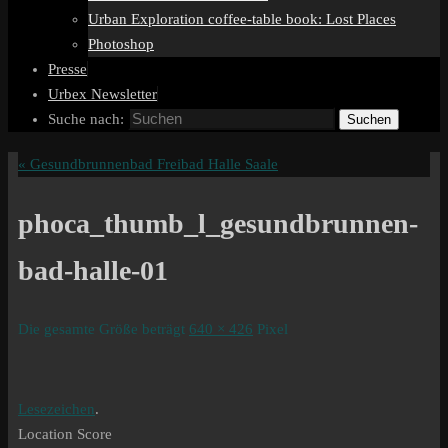
Urban Exploration coffee-table book: Lost Places
Photoshop
Presse
Urbex Newsletter
Suche nach:
Suchen
«
Gesundbrunnenbad Freibad Halle Saale
phoca_thumb_l_gesundbrunnen-
bad-halle-01
Die gesamte Größe beträgt
640 × 426
Pixel
Lesezeichen
.
Location Score