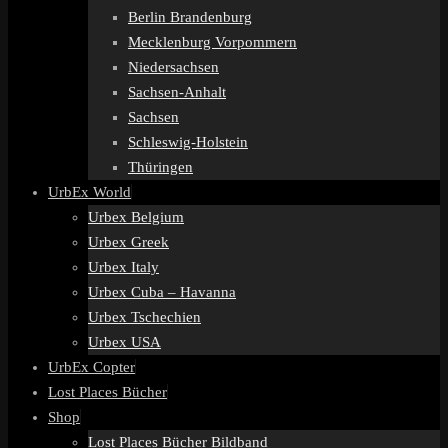
Berlin Brandenburg
Mecklenburg Vorpommern
Niedersachsen
Sachsen-Anhalt
Sachsen
Schleswig-Holstein
Thüringen
UrbEx World
Urbex Belgium
Urbex Greek
Urbex Italy
Urbex Cuba – Havanna
Urbex Tschechien
Urbex USA
UrbEx Copter
Lost Places Bücher
Shop
Lost Places Bücher Bildband