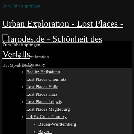
Zum Inhalt springen
Urban Exploration - Lost Places -
Marodes.de - Schönheit des
Zum Inhalt springen
Verfalls
Urban Exploration
UrbEx Germany
Beauty in Decay
Beelitz Heilstätten
Lost Places Chemnitz
Lost Places Halle
Lost Places Harz
Lost Places Leipzig
Lost Places Magdeburg
UrbEx Cross Country
Baden-Württemberg
Bayern