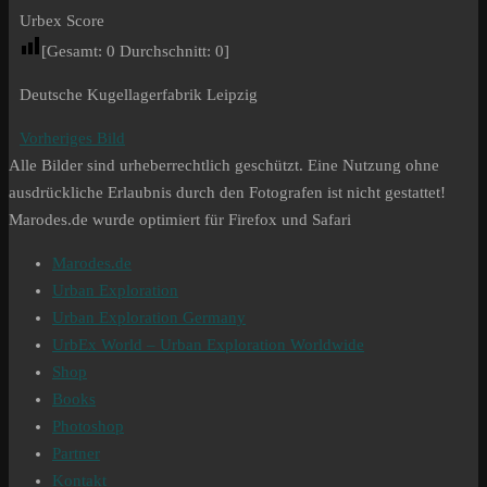
Urbex Score
[Gesamt:
0
Durchschnitt:
0
]
Deutsche Kugellagerfabrik Leipzig
Vorheriges Bild
Alle Bilder sind urheberrechtlich geschützt. Eine Nutzung ohne
ausdrückliche Erlaubnis durch den Fotografen ist nicht gestattet!
Marodes.de wurde optimiert für Firefox und Safari
Marodes.de
Urban Exploration
Urban Exploration Germany
UrbEx World – Urban Exploration Worldwide
Shop
Books
Photoshop
Partner
Kontakt