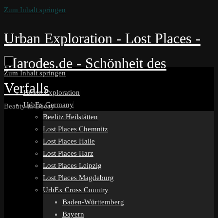
Zum Inhalt springen
Urban Exploration - Lost Places -
Marodes.de - Schönheit des
Zum Inhalt springen
Verfalls
Urban Exploration
UrbEx Germany
Beauty in Decay
Beelitz Heilstätten
Lost Places Chemnitz
Lost Places Halle
Lost Places Harz
Lost Places Leipzig
Lost Places Magdeburg
UrbEx Cross Country
Baden-Württemberg
Bayern