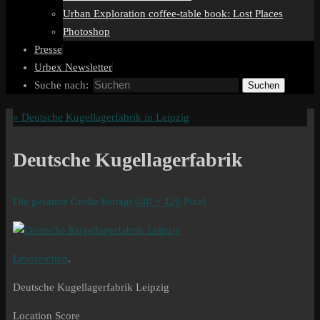
Urban Exploration coffee-table book: Lost Places
Photoshop
Presse
Urbex Newsletter
Suche nach:
Suchen
«
Deutsche Kugellagerfabrik in Leipzig
Deutsche Kugellagerfabrik
Die gesamte Größe beträgt
640 × 426
Pixel
Lesezeichen
.
Deutsche Kugellagerfabrik Leipzig
Location Score