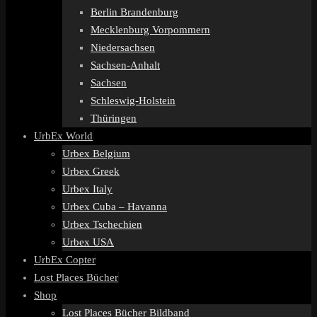
Berlin Brandenburg
Mecklenburg Vorpommern
Niedersachsen
Sachsen-Anhalt
Sachsen
Schleswig-Holstein
Thüringen
UrbEx World
Urbex Belgium
Urbex Greek
Urbex Italy
Urbex Cuba – Havanna
Urbex Tschechien
Urbex USA
UrbEx Copter
Lost Places Bücher
Shop
Lost Places Bücher Bildband