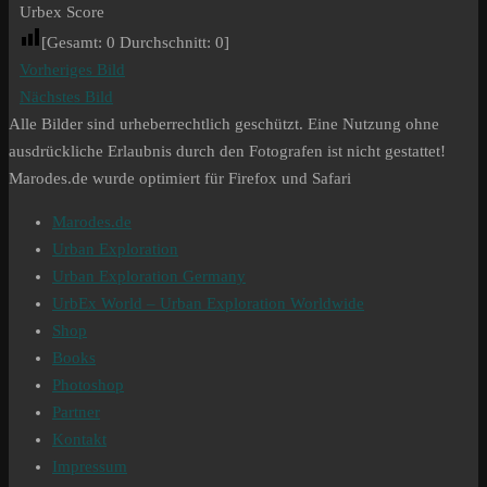
Urbex Score
[Gesamt:
0
Durchschnitt:
0
]
Vorheriges Bild
Nächstes Bild
Alle Bilder sind urheberrechtlich geschützt. Eine Nutzung ohne
ausdrückliche Erlaubnis durch den Fotografen ist nicht gestattet!
Marodes.de wurde optimiert für Firefox und Safari
Marodes.de
Urban Exploration
Urban Exploration Germany
UrbEx World – Urban Exploration Worldwide
Shop
Books
Photoshop
Partner
Kontakt
Impressum