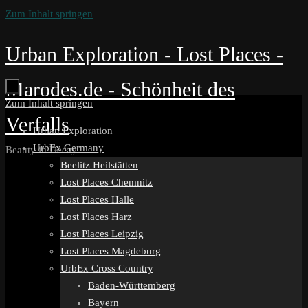
Zum Inhalt springen
Urban Exploration - Lost Places -
Marodes.de - Schönheit des
Zum Inhalt springen
Verfalls
Urban Exploration
UrbEx Germany
Beauty in Decay
Beelitz Heilstätten
Lost Places Chemnitz
Lost Places Halle
Lost Places Harz
Lost Places Leipzig
Lost Places Magdeburg
UrbEx Cross Country
Baden-Württemberg
Bayern