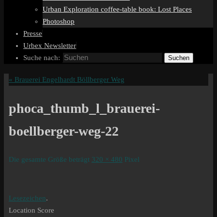
Urban Exploration coffee-table book: Lost Places
Photoshop
Presse
Urbex Newsletter
Suche nach:
Suchen
«
Brauerei Engelhardt Böllberger Weg
phoca_thumb_l_brauerei-
boellberger-weg-22
Die gesamte Größe beträgt
320 × 480
Pixel
Lesezeichen
.
Location Score