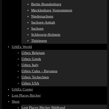
Berlin Brandenburg
Mecklenburg Vorpommern
Niedersachsen
Sachsen-Anhalt
Sachsen
Schleswig-Holstein
Thüringen
UrbEx World
Urbex Belgium
Urbex Greek
Urbex Italy
Urbex Cuba – Havanna
Urbex Tschechien
Urbex USA
UrbEx Copter
Lost Places Bücher
Shop
Lost Places Bücher Bildband