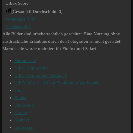
Urbex Score
[Gesamt:
0
Durchschnitt:
0
]
Vorheriges Bild
Nächstes Bild
Alle Bilder sind urheberrechtlich geschützt. Eine Nutzung ohne
ausdrückliche Erlaubnis durch den Fotografen ist nicht gestattet!
Marodes.de wurde optimiert für Firefox und Safari
Marodes.de
Urban Exploration
Urban Exploration Germany
UrbEx World – Urban Exploration Worldwide
Shop
Books
Photoshop
Partner
Kontakt
Impressum