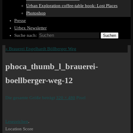
Urban Exploration coffee-table book: Lost Places
Photoshop
Presse
Urbex Newsletter
Suche nach:
Suchen
«
Brauerei Engelhardt Böllberger Weg
phoca_thumb_l_brauerei-
boellberger-weg-12
Die gesamte Größe beträgt
320 × 480
Pixel
Lesezeichen
.
Location Score