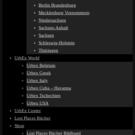
Berlin Brandenburg
Mecklenburg Vorpommern
Niedersachsen
Sachsen-Anhalt
Sachsen
Schleswig-Holstein
Thüringen
UrbEx World
Urbex Belgium
Urbex Greek
Urbex Italy
Urbex Cuba – Havanna
Urbex Tschechien
Urbex USA
UrbEx Copter
Lost Places Bücher
Shop
Lost Places Bücher Bildband