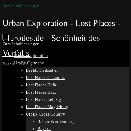
Zum Inhalt springen
Urban Exploration - Lost Places -
Marodes.de - Schönheit des
Zum Inhalt springen
Verfalls
Urban Exploration
UrbEx Germany
Beauty in Decay
Beelitz Heilstätten
Lost Places Chemnitz
Lost Places Halle
Lost Places Harz
Lost Places Leipzig
Lost Places Magdeburg
UrbEx Cross Country
Baden-Württemberg
Bayern