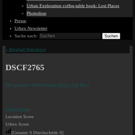
Urban Exploration coffee-table book: Lost Places
Photoshop
Presse
Urbex Newsletter
Suche nach:
Suchen
«
Bergbad Petersberg
DSCF2765
Die gesamte Größe beträgt
1024 × 768
Pixel
Lesezeichen
.
Location Score
Urbex Score
[Gesamt:
0
Durchschnitt:
0
]