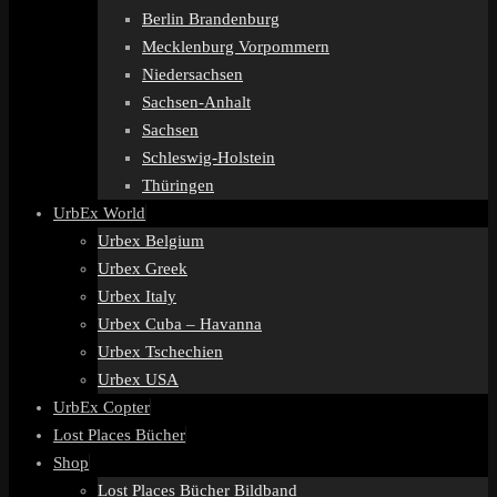
Berlin Brandenburg
Mecklenburg Vorpommern
Niedersachsen
Sachsen-Anhalt
Sachsen
Schleswig-Holstein
Thüringen
UrbEx World
Urbex Belgium
Urbex Greek
Urbex Italy
Urbex Cuba – Havanna
Urbex Tschechien
Urbex USA
UrbEx Copter
Lost Places Bücher
Shop
Lost Places Bücher Bildband