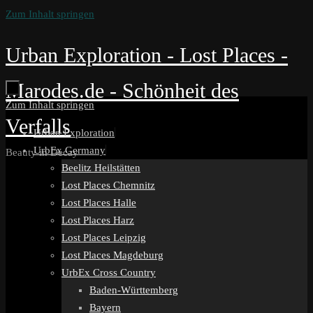
Zum Inhalt springen
Urban Exploration - Lost Places -
Marodes.de - Schönheit des
Zum Inhalt springen
Verfalls
Urban Exploration
UrbEx Germany
Beauty in Decay
Beelitz Heilstätten
Lost Places Chemnitz
Lost Places Halle
Lost Places Harz
Lost Places Leipzig
Lost Places Magdeburg
UrbEx Cross Country
Baden-Württemberg
Bayern